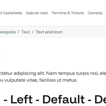
el Castañeda
Gabriel reist
Termine & Tickets
Comedy
beispiele
Text
Text and Icon
n
etur adipiscing elit. Nam tempus turpis nisi, el
vulputate vitae, facilisis ut metus.
- Left - Default - D