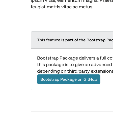
ipsum vitae, elementum magna. Praesent 
feugiat mattis vitae ac metus.
This feature is part of the Bootstrap Pa
Bootstrap Package delivers a full 
this package is to give an advance
depending on third party extensions
Bootstrap Package on GitHub