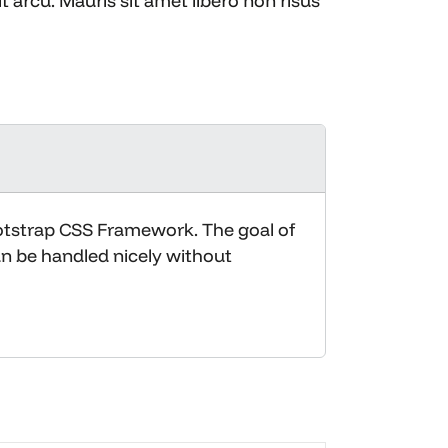
 arcu. Mauris sit amet libero non risus
otstrap CSS Framework. The goal of
n be handled nicely without