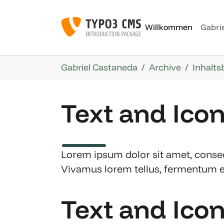
Skip to main navigation
Skip to main content
Skip to page footer
Willkommen
Gabri
You are here:
Gabriel Castaneda
Archive
Inhalts
Text and Ico
Lorem ipsum dolor sit amet, consect
Vivamus lorem tellus, fermentum eu 
Text and Icon 