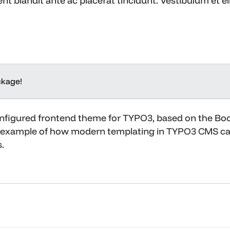
blandit ante ac placerat tincidunt. Vestibulum et elit
ckage!
configured frontend theme for TYPO3, based on the Bo
d example of how modern templating in TYPO3 CMS ca
.