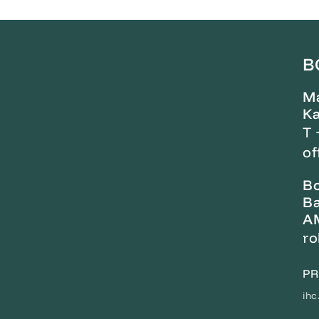
B
M
Ka
T 
of
Bo
Ba
AM
ro
PR
ihc